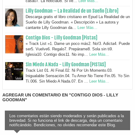
casa07. La noticia08. Si ve…
Leer Más...
Lilly Goodman – La Realidad de un Sueño [Libro]
Descarga gratis el libro cristiano en Epud La Realidad de un
Sueño de Lilly Goodman. « Descripción » La autora y
cantante Lilly Goodman da…
Leer Más...
Contigo Dios - Lilly Goodman [Pistas]
« Track List »1. Dame un poco más2. No!3. Adicta4. Puede
ser5. Vuelve6. Regalo7. Prepárame8. Sola sin ti9.
Iglesia10. Contigo dios11. No imp…
Leer Más...
Sin Miedo A Nada - Lilly Goodman [PISTAS]
Track List 01. Al Final.02. Ni Por Un Momento.03.
Inigualable Sensación.04. Tu Amor No Tiene Fin.05. Yo Sin
Tí.006. Sin Miedo A Nada.07. En …
Leer Más...
AGREGAR UN COMENTARIO EN "CONTIGO DIOS - LILLY
GOODMAN"
Los comentarios están siendo moderados y serán publicados a la
brevedad. Si no funciona el link de descarga, deja un comentario
notificándolo. Bendiciones, no olvides recomendar este Blog.