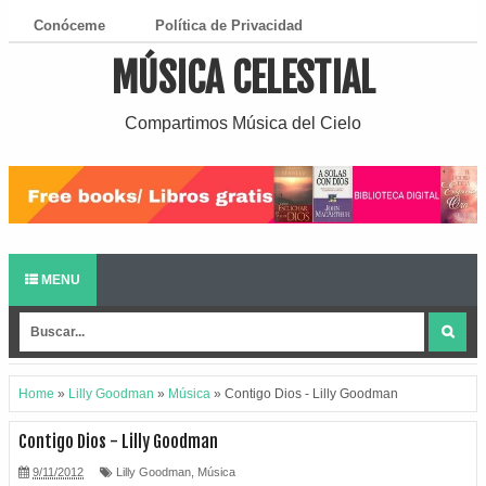
Conóceme
Política de Privacidad
MÚSICA CELESTIAL
¿Cómo Descargar?
Compartimos Música del Cielo
MENU
Home
»
Lilly Goodman
»
Música
»
Contigo Dios - Lilly Goodman
Contigo Dios - Lilly Goodman
9/11/2012
Lilly Goodman
,
Música