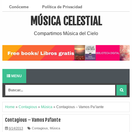
Conóceme
Política de Privacidad
MÚSICA CELESTIAL
¿Cómo Descargar?
Compartimos Música del Cielo
MENU
Home
»
Contagious
»
Música
»
Contagious – Vamos Pa’lante
Contagious – Vamos Pa’lante
6/14/2013
Contagious
,
Música