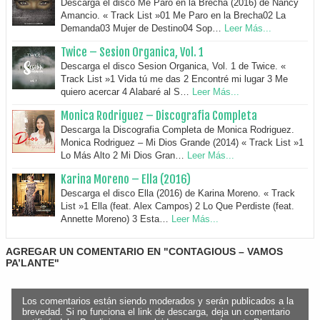
Descarga el disco Me Paro en la Brecha (2016) de Nancy
Amancio. « Track List »01 Me Paro en la Brecha02 La
Demanda03 Mujer de Destino04 Sop…
Leer Más...
Twice – Sesion Organica, Vol. 1
Descarga el disco Sesion Organica, Vol. 1 de Twice. «
Track List »1 Vida tú me das 2 Encontré mi lugar 3 Me
quiero acercar 4 Alabaré al S…
Leer Más...
Monica Rodriguez – Discografia Completa
Descarga la Discografia Completa de Monica Rodriguez.
Monica Rodriguez – Mi Dios Grande (2014) « Track List »1
Lo Más Alto 2 Mi Dios Gran…
Leer Más...
Karina Moreno – Ella (2016)
Descarga el disco Ella (2016) de Karina Moreno. « Track
List »1 Ella (feat. Alex Campos) 2 Lo Que Perdiste (feat.
Annette Moreno) 3 Esta…
Leer Más...
AGREGAR UN COMENTARIO EN "CONTAGIOUS – VAMOS
PA’LANTE"
Los comentarios están siendo moderados y serán publicados a la
brevedad. Si no funciona el link de descarga, deja un comentario