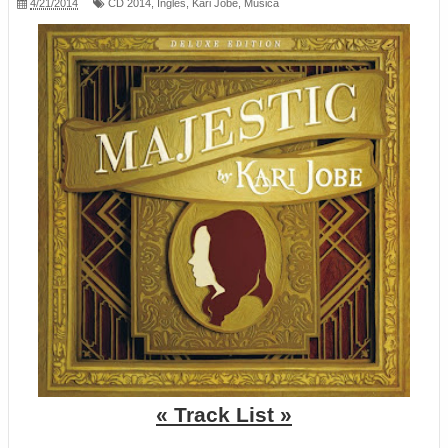
4/21/2014
CD 2014
,
Inglés
,
Kari Jobe
,
Música
« Track List »