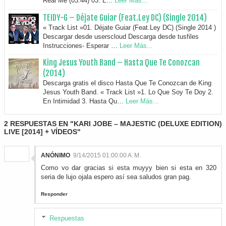
Real Me (03:44) 03. L…
Leer Más...
TEIDY-G – Déjate Guiar (Feat.Ley DC) (Single 2014)
« Track List »01. Déjate Guiar (Feat.Ley DC) (Single 2014 )
Descargar desde userscloud Descarga desde tusfiles
Instrucciones- Esperar …
Leer Más...
King Jesus Youth Band – Hasta Que Te Conozcan
(2014)
Descarga gratis el disco Hasta Que Te Conozcan de King
Jesus Youth Band. « Track List »1. Lo Que Soy Te Doy 2.
En Intimidad 3. Hasta Qu…
Leer Más...
2 RESPUESTAS EN "KARI JOBE – MAJESTIC (DELUXE EDITION)
LIVE [2014] + VÍDEOS"
ANÓNIMO
9/14/2015 01:00:00 A. M.
Como vo dar gracias si esta muyyy bien si esta en 320
seria de lujo ojala espero así sea saludos gran pag.
Responder
Respuestas