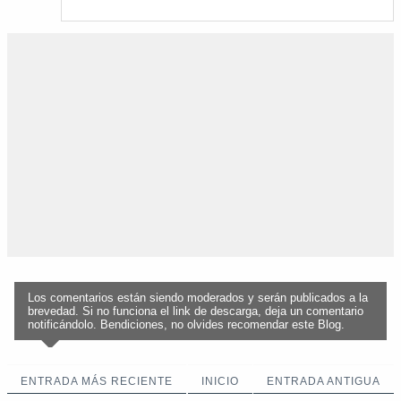
Los comentarios están siendo moderados y serán publicados a la
brevedad. Si no funciona el link de descarga, deja un comentario
notificándolo. Bendiciones, no olvides recomendar este Blog.
ENTRADA MÁS RECIENTE
INICIO
ENTRADA ANTIGUA