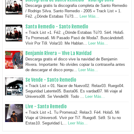
Descarga gratis la discografia completa de Santo Remedio
/ Rodrigo Silva. Santo Remedio - 2005 « Track List » 1.
Fé2. ¿Dónde Estabas Tú?3.…
Leer Más...
Santo Remedio - Santo Remedio
« Track List »1. Fé2. ¿Dónde Estabas Tú?3. Sé4. Hola5.
Tu Promesa6. Mi Pasado Pasó de Moda7. Buscándote8.
Vivir Por Ti9. Volar10. Me Hablan…
Leer Más...
Benjamin Rivera – Vive La Navidad
Descarga gratis el disco vive la navidad de Benjamin
Rivera. Importante: No olvides copiar la contraseña antes
de descargar el disco porqu…
Leer Más...
Se Vende - Santo Remedio
« Track List » 01. Nacer de Nuevo02. Relax03. Ruego04.
Seguridad Latente05. Basta06. Es vardad07. Mi viaje al
Universo08. Se Vende09. Todo …
Leer Más...
Live - Santo Remedio
« Track List »1. Tu Promesa2. Relax3. Fé4. Hola5. Mi
Viaje al Universo6. Vivir por Ti7. Ruego8. Sé9. Si tu no
Estas10. Seguridad L…
Leer Más...