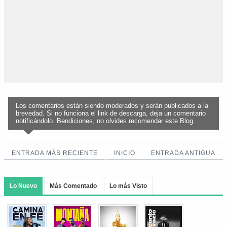
Los comentarios están siendo moderados y serán publicados a la
brevedad. Si no funciona el link de descarga, deja un comentario
notificándolo. Bendiciones, no olvides recomendar este Blog.
ENTRADA MÁS RECIENTE
INICIO
ENTRADA ANTIGUA
Lo Nuevo
Más Comentado
Lo más Visto