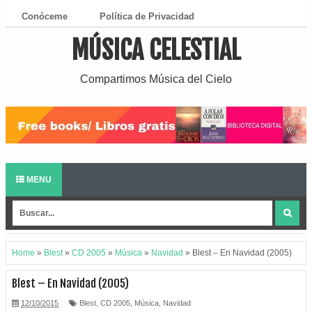
Conóceme
Política de Privacidad
MÚSICA CELESTIAL
¿Cómo Descargar?
Compartimos Música del Cielo
MENU
Home
»
Blest
»
CD 2005
»
Música
»
Navidad
»
Blest – En Navidad (2005)
Blest – En Navidad (2005)
12/10/2015
Blest
,
CD 2005
,
Música
,
Navidad