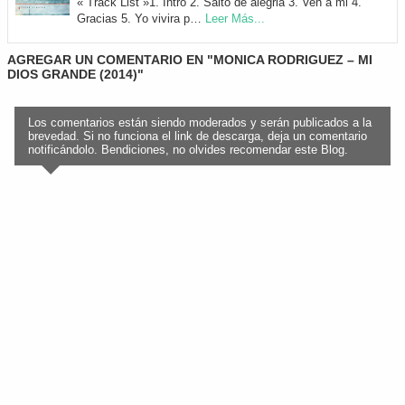
« Track List »1. Intro 2. Salto de alegria 3. Ven a mi 4.
Gracias 5. Yo vivira p…
Leer Más...
AGREGAR UN COMENTARIO EN "MONICA RODRIGUEZ – MI
DIOS GRANDE (2014)"
Los comentarios están siendo moderados y serán publicados a la
brevedad. Si no funciona el link de descarga, deja un comentario
notificándolo. Bendiciones, no olvides recomendar este Blog.