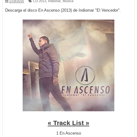
1/19/2016
CD 2013
,
Indiomar
,
Música
Descarga el disco En Ascenso (2013) de Indiomar "El Vencedor".
« Track List »
1 En Ascenso