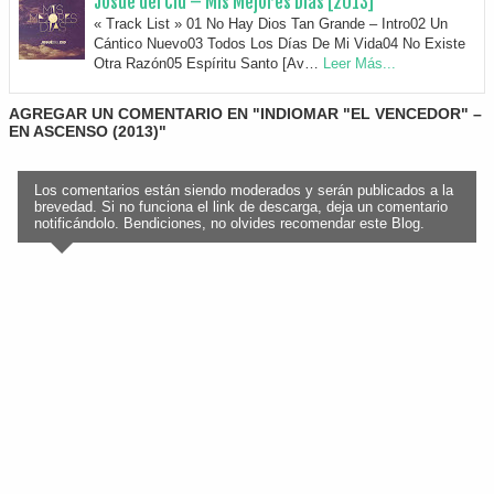
Josue del Cid – Mis Mejores Días [2013]
« Track List » 01 No Hay Dios Tan Grande – Intro02 Un
Cántico Nuevo03 Todos Los Días De Mi Vida04 No Existe
Otra Razón05 Espíritu Santo [Av…
Leer Más...
AGREGAR UN COMENTARIO EN "INDIOMAR "EL VENCEDOR" –
EN ASCENSO (2013)"
Los comentarios están siendo moderados y serán publicados a la
brevedad. Si no funciona el link de descarga, deja un comentario
notificándolo. Bendiciones, no olvides recomendar este Blog.