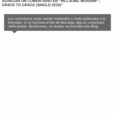
AGREGAR UN COMENTARIO EN "HILLSONG WORSHIP –
GRACE TO GRACE (SINGLE 2016)"
Los comentarios están siendo moderados y serán publicados a la
brevedad. Si no funciona el link de descarga, deja un comentario
notificándolo. Bendiciones, no olvides recomendar este Blog.