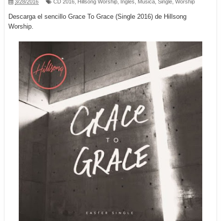
3/28/2016
CD 2016
,
Hillsong Worship
,
Inglés
,
Música
,
Single
,
Worship
Descarga el sencillo Grace To Grace (Single 2016) de Hillsong
Worship.