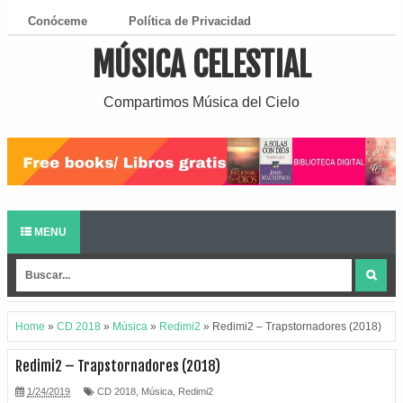
Conóceme
Política de Privacidad
MÚSICA CELESTIAL
¿Cómo Descargar?
Compartimos Música del Cielo
MENU
Home
»
CD 2018
»
Música
»
Redimi2
»
Redimi2 – Trapstornadores (2018)
Redimi2 – Trapstornadores (2018)
1/24/2019
CD 2018
,
Música
,
Redimi2