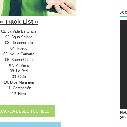
¿C
« Track List »
01. La Vida Es Gratis
02. Agua Salada
03. Desconcierto
04. Ruego
05. No La Cantaría
06. Suena Cristo
07. Mi Vieja
08. La Red
09. Café
10. Dios Mammon
11. Compasión
12. Hero
SCARGA DESDE TUSFILES
Not
you