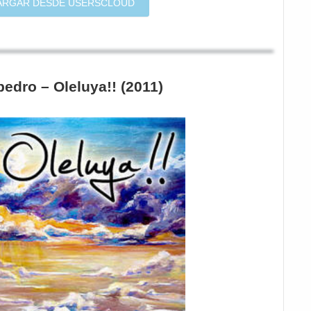
ARGAR DESDE USERSCLOUD
edro – Oleluya!! (2011)