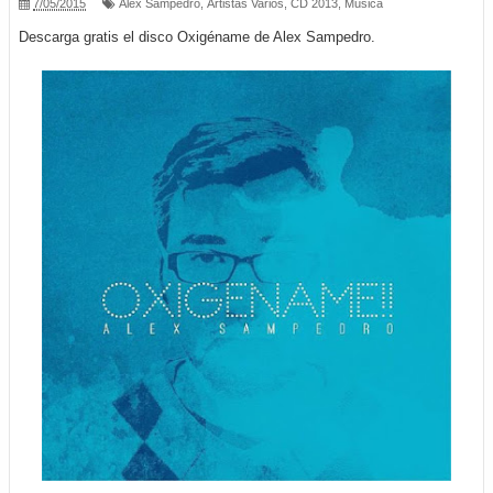
7/05/2015
Alex Sampedro
,
Artistas Varios
,
CD 2013
,
Música
Descarga gratis el disco Oxigéname de Alex Sampedro.